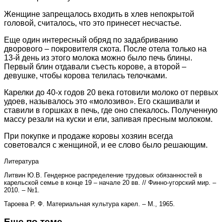
Женщине запрещалось входить в хлев непокрытой
головой, считалось, что это принесет несчастье.
Еще один интересный обряд по задабриванию
дворового – покровителя скота. После отела только на
13-й день из этого молока можно было печь блины.
Первый блин отдавали съесть корове, а второй –
девушке, чтобы корова телилась телочками.
Карелки до 40-х годов 20 века готовили молоко от первых
удоев, называлось это «молозиво». Его скашивали и
ставили в горшках в печь, где оно спекалось. Полученную
массу резали на куски и ели, запивая пресным молоком.
При покупке и продаже коровы хозяин всегда
советовался с женщиной, и ее слово было решающим.
Литература
Литвин Ю.В. Гендерное распределение трудовых обязанностей в
карельской семье в конце 19 – начале 20 вв. // Финно-угорский мир. –
2010. – №1.
Тароева Р. Ф. Материальная культура карел. – М., 1965.
Еще по теме