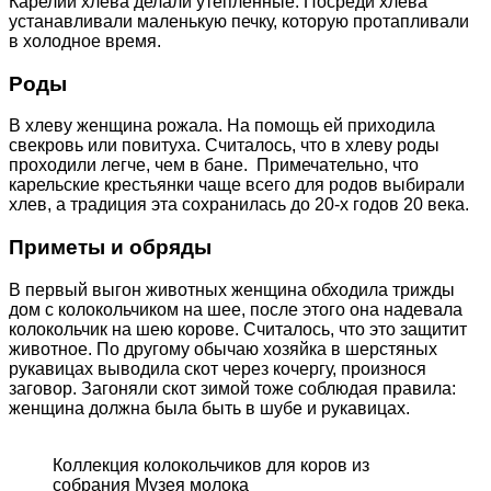
Карелии хлева делали утепленные. Посреди хлева
устанавливали маленькую печку, которую протапливали
в холодное время.
Роды
В хлеву женщина рожала. На помощь ей приходила
свекровь или повитуха. Считалось, что в хлеву роды
проходили легче, чем в бане. Примечательно, что
карельские крестьянки чаще всего для родов выбирали
хлев, а традиция эта сохранилась до 20-х годов 20 века.
Приметы и обряды
В первый выгон животных женщина обходила трижды
дом с колокольчиком на шее, после этого она надевала
колокольчик на шею корове. Считалось, что это защитит
животное. По другому обычаю хозяйка в шерстяных
рукавицах выводила скот через кочергу, произнося
заговор. Загоняли скот зимой тоже соблюдая правила:
женщина должна была быть в шубе и рукавицах.
Коллекция колокольчиков для коров из
собрания Музея молока