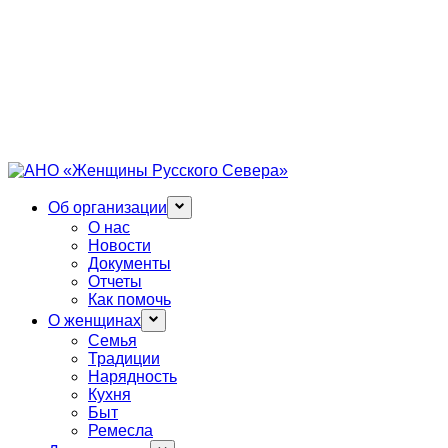
Об организации
О нас
Новости
Документы
Отчеты
Как помочь
О женщинах
Семья
Традиции
Нарядность
Кухня
Быт
Ремесла