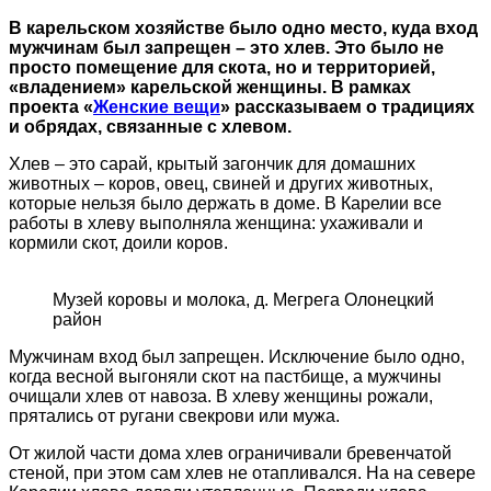
В карельском хозяйстве было одно место, куда вход
мужчинам был запрещен – это хлев. Это было не
просто помещение для скота, но и территорией,
«владением» карельской женщины. В рамках
проекта
«
Женские вещи
»
рассказываем о традициях
и обрядах, связанные с хлевом.
Хлев – это сарай, крытый загончик для домашних
животных – коров, овец, свиней и других животных,
которые нельзя было держать в доме. В Карелии все
работы в хлеву выполняла женщина: ухаживали и
кормили скот, доили коров.
Музей коровы и молока, д. Мегрега Олонецкий
район
Мужчинам вход был запрещен. Исключение было одно,
когда весной выгоняли скот на пастбище, а мужчины
очищали хлев от навоза. В хлеву женщины рожали,
прятались от ругани свекрови или мужа.
От жилой части дома хлев ограничивали бревенчатой
стеной, при этом сам хлев не отапливался. На на севере