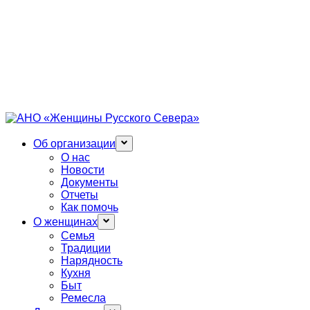
Об организации
О нас
Новости
Документы
Отчеты
Как помочь
О женщинах
Семья
Традиции
Нарядность
Кухня
Быт
Ремесла