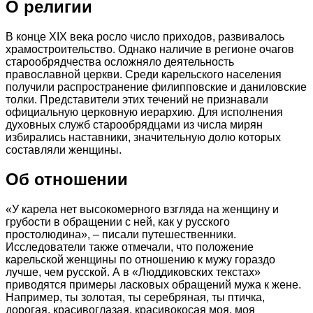
О религии
В конце XIX века росло число приходов, развивалось
храмостроительство. Однако наличие в регионе очагов
старообрядчества осложняло деятельность
православной церкви. Среди карельского населения
получили распространение филипповские и даниловские
толки. Представители этих течений не признавали
официальную церковную иерархию. Для исполнения
духовных служб старообрядцами из числа мирян
избирались наставники, значительную долю которых
составляли женщины.
Об отношении
«У карела нет высокомерного взгляда на женщину и
грубости в обращении с ней, как у русского
простолюдина», – писали путешественники.
Исследователи также отмечали, что положение
карельской женщины по отношению к мужу гораздо
лучше, чем русской. А в «Люддиковских текстах»
приводятся примеры ласковых обращений мужа к жене.
Например, ты золотая, ты серебряная, ты птичка,
дорогая, красивоглазая, красивокосая моя, моя