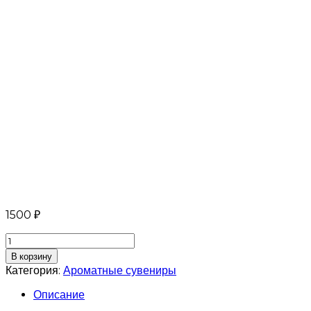
1500
₽
Количество
товара
В корзину
Ароматный
Категория:
Ароматные сувениры
сувенир
«Северяночка»
Описание