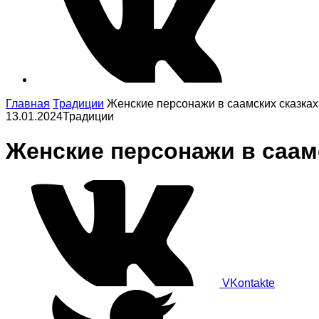
Главная
Традиции
Женские персонажи в саамских сказках
13.01.2024
Традиции
Женские персонажи в саам
VKontakte