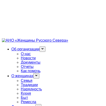
Об организации
О нас
Новости
Документы
Отчеты
Как помочь
О женщинах
Семья
Традиции
Нарядность
Кухня
Быт
Ремесла