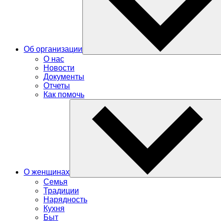
Об организации
О нас
Новости
Документы
Отчеты
Как помочь
О женщинах
Семья
Традиции
Нарядность
Кухня
Быт