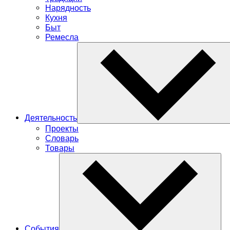
Нарядность
Кухня
Быт
Ремесла
Деятельность
Проекты
Словарь
Товары
События